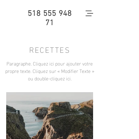
518 555 948
71
RECETTES
Paragraphe. Cliquez ici pour ajouter votre
propre texte. Cliquez sur « Modifier Texte »
ou double-cliquez ici.